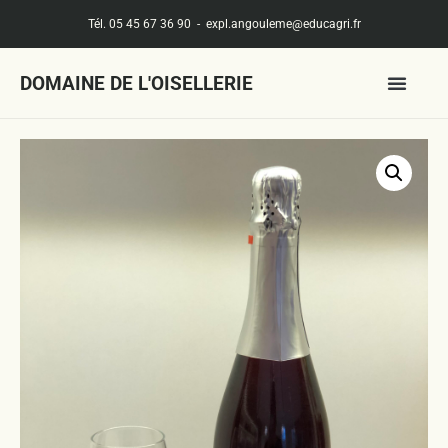
Tél. 05 45 67 36 90
-
expl.angouleme@educagri.fr
DOMAINE DE L'OISELLERIE