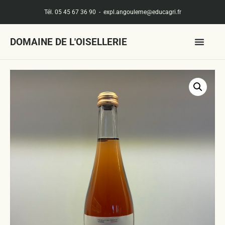
Tél. 05 45 67 36 90
-
expl.angouleme@educagri.fr
DOMAINE DE L'OISELLERIE