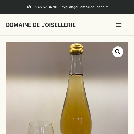
Tél. 05 45 67 36 90
-
expl.angouleme@educagri.fr
DOMAINE DE L'OISELLERIE